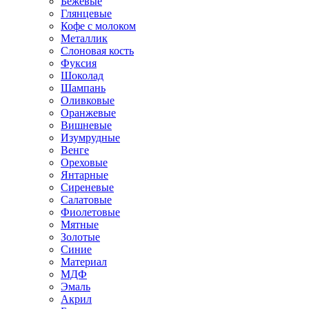
Бежевые
Глянцевые
Кофе с молоком
Металлик
Слоновая кость
Фуксия
Шоколад
Шампань
Оливковые
Оранжевые
Вишневые
Изумрудные
Венге
Ореховые
Янтарные
Сиреневые
Салатовые
Фиолетовые
Мятные
Золотые
Синие
Материал
МДФ
Эмаль
Акрил