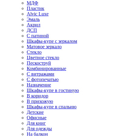
МДФ
Пластик
Alvic Luxe
Эмаль
Акрил
ДСП
С патиной
Шкафы-купе с зеркалом
Матовое зеркало
Стекло
Цветное стекло
Пескоструй
Комбинированные
С витражами
С фотопечатью
Назначение
Шкафы-купе в гостиную
В коридор
В прихожую
Шкафы-купе в спальню
Детские
Офисные
Для книг
Для одежды
На балкон