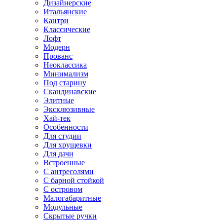
Дизайнерские
Итальянские
Кантри
Классические
Лофт
Модерн
Прованс
Неоклассика
Минимализм
Под старину
Скандинавские
Элитные
Эксклюзивные
Хай-тек
Особенности
Для студии
Для хрущевки
Для дачи
Встроенные
С антресолями
С барной стойкой
С островом
Малогабаритные
Модульные
Скрытые ручки