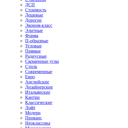
ДСП
Стоимость
Дешевые
Дорогие
Эконом-класс
Элитные
Форма
П-образные
Угловые
Прямые
Радиусные
Скошенные углы
Стиль
Современные
Евро
Английские
Дизайнерские
Итальянские
Кантри
Классические
Лофт
Модерн
Прованс
Неоклассика