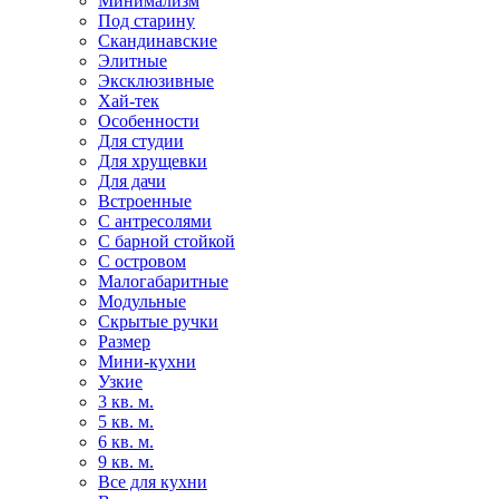
Минимализм
Под старину
Скандинавские
Элитные
Эксклюзивные
Хай-тек
Особенности
Для студии
Для хрущевки
Для дачи
Встроенные
С антресолями
С барной стойкой
С островом
Малогабаритные
Модульные
Скрытые ручки
Размер
Мини-кухни
Узкие
3 кв. м.
5 кв. м.
6 кв. м.
9 кв. м.
Все для кухни