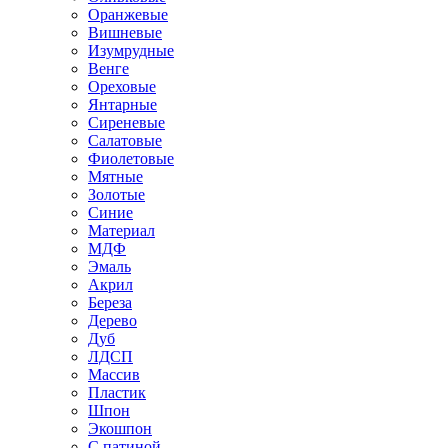
Оранжевые
Вишневые
Изумрудные
Венге
Ореховые
Янтарные
Сиреневые
Салатовые
Фиолетовые
Мятные
Золотые
Синие
Материал
МДФ
Эмаль
Акрил
Береза
Дерево
Дуб
ЛДСП
Массив
Пластик
Шпон
Экошпон
С патиной