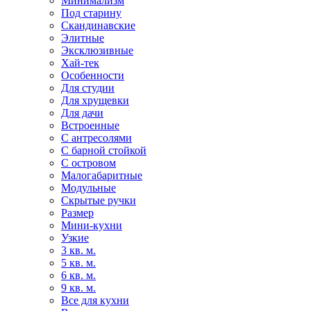
Минимализм
Под старину
Скандинавские
Элитные
Эксклюзивные
Хай-тек
Особенности
Для студии
Для хрущевки
Для дачи
Встроенные
С антресолями
С барной стойкой
С островом
Малогабаритные
Модульные
Скрытые ручки
Размер
Мини-кухни
Узкие
3 кв. м.
5 кв. м.
6 кв. м.
9 кв. м.
Все для кухни