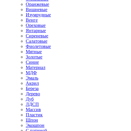
Оранжевые
Вишневые
Изумрудные
Венге
Ореховые
Янтарные
Сиреневые
Салатовые
Фиолетовые
Мятные
Золотые
Синие
Материал
МДФ
Эмаль
Акрил
Береза
Дерево
Дуб
ЛДСП
Массив
Пластик
Шпон
Экошпон
С патиной