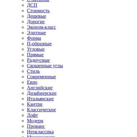
ДСП
Стоимость
Дешевые
Дорогие
Эконом-класс
Элитные
Форма
П-образные
Угловые
Прямые
Радиусные
Скошенные углы
Стиль
Современные
Евро
Английские
Дизайнерские
Итальянские
Кантри
Классические
Лофт
Модерн
Прованс
Неоклассика