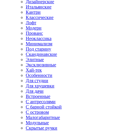
Дизайнерские
Итальянские
Кантри
Классические
Лофт
Модерн
Прованс
Неоклассика
Минимализм
Под старину
Скандинавские
Элитные
Эксклюзивные
Хай-тек
Особенности
Для студии
Для хрущевки
Для дачи
Встроенные
С антресолями
С барной стойкой
С островом
Малогабаритные
Модульные
Скрытые ручки