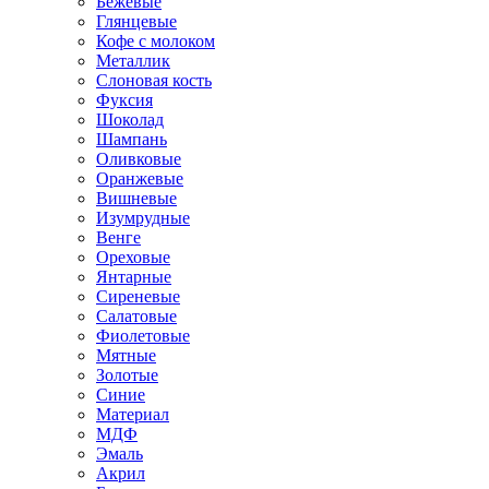
Бежевые
Глянцевые
Кофе с молоком
Металлик
Слоновая кость
Фуксия
Шоколад
Шампань
Оливковые
Оранжевые
Вишневые
Изумрудные
Венге
Ореховые
Янтарные
Сиреневые
Салатовые
Фиолетовые
Мятные
Золотые
Синие
Материал
МДФ
Эмаль
Акрил