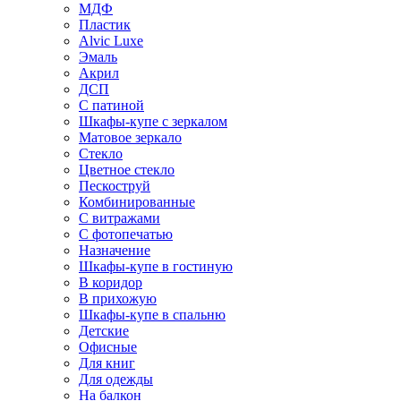
МДФ
Пластик
Alvic Luxe
Эмаль
Акрил
ДСП
С патиной
Шкафы-купе с зеркалом
Матовое зеркало
Стекло
Цветное стекло
Пескоструй
Комбинированные
С витражами
С фотопечатью
Назначение
Шкафы-купе в гостиную
В коридор
В прихожую
Шкафы-купе в спальню
Детские
Офисные
Для книг
Для одежды
На балкон