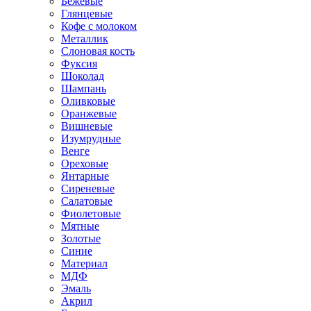
Бежевые
Глянцевые
Кофе с молоком
Металлик
Слоновая кость
Фуксия
Шоколад
Шампань
Оливковые
Оранжевые
Вишневые
Изумрудные
Венге
Ореховые
Янтарные
Сиреневые
Салатовые
Фиолетовые
Мятные
Золотые
Синие
Материал
МДФ
Эмаль
Акрил