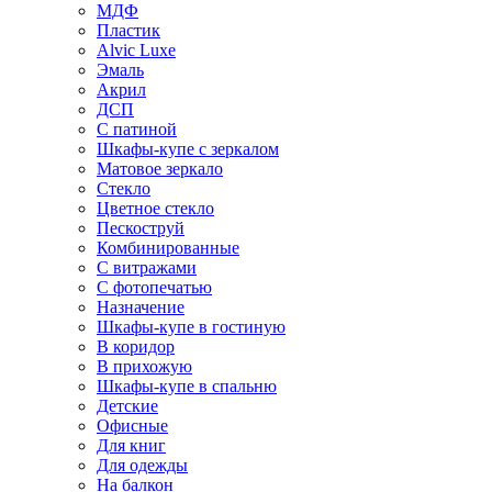
МДФ
Пластик
Alvic Luxe
Эмаль
Акрил
ДСП
С патиной
Шкафы-купе с зеркалом
Матовое зеркало
Стекло
Цветное стекло
Пескоструй
Комбинированные
С витражами
С фотопечатью
Назначение
Шкафы-купе в гостиную
В коридор
В прихожую
Шкафы-купе в спальню
Детские
Офисные
Для книг
Для одежды
На балкон