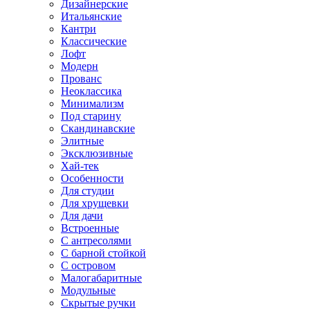
Дизайнерские
Итальянские
Кантри
Классические
Лофт
Модерн
Прованс
Неоклассика
Минимализм
Под старину
Скандинавские
Элитные
Эксклюзивные
Хай-тек
Особенности
Для студии
Для хрущевки
Для дачи
Встроенные
С антресолями
С барной стойкой
С островом
Малогабаритные
Модульные
Скрытые ручки