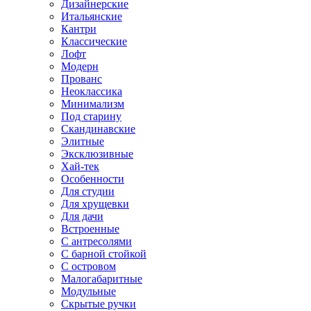
Дизайнерские
Итальянские
Кантри
Классические
Лофт
Модерн
Прованс
Неоклассика
Минимализм
Под старину
Скандинавские
Элитные
Эксклюзивные
Хай-тек
Особенности
Для студии
Для хрущевки
Для дачи
Встроенные
С антресолями
С барной стойкой
С островом
Малогабаритные
Модульные
Скрытые ручки