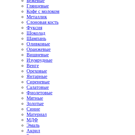
Бежевые
Глянцевые
Кофе с молоком
Металлик
Слоновая кость
Фуксия
Шоколад
Шампань
Оливковые
Оранжевые
Вишневые
Изумрудные
Венге
Ореховые
Янтарные
Сиреневые
Салатовые
Фиолетовые
Мятные
Золотые
Синие
Материал
МДФ
Эмаль
Акрил