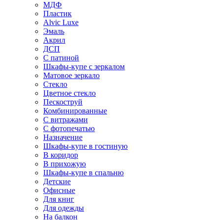
МДФ
Пластик
Alvic Luxe
Эмаль
Акрил
ДСП
С патиной
Шкафы-купе с зеркалом
Матовое зеркало
Стекло
Цветное стекло
Пескоструй
Комбинированные
С витражами
С фотопечатью
Назначение
Шкафы-купе в гостиную
В коридор
В прихожую
Шкафы-купе в спальню
Детские
Офисные
Для книг
Для одежды
На балкон