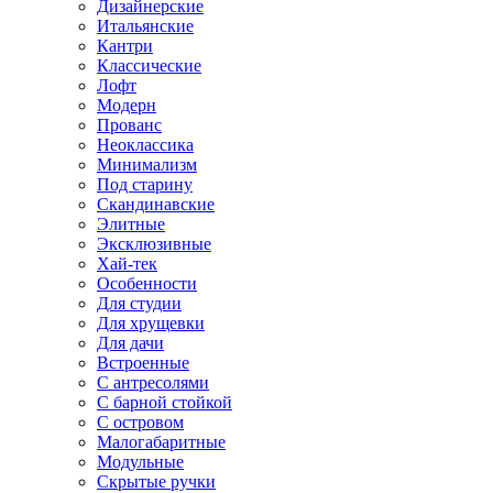
Дизайнерские
Итальянские
Кантри
Классические
Лофт
Модерн
Прованс
Неоклассика
Минимализм
Под старину
Скандинавские
Элитные
Эксклюзивные
Хай-тек
Особенности
Для студии
Для хрущевки
Для дачи
Встроенные
С антресолями
С барной стойкой
С островом
Малогабаритные
Модульные
Скрытые ручки