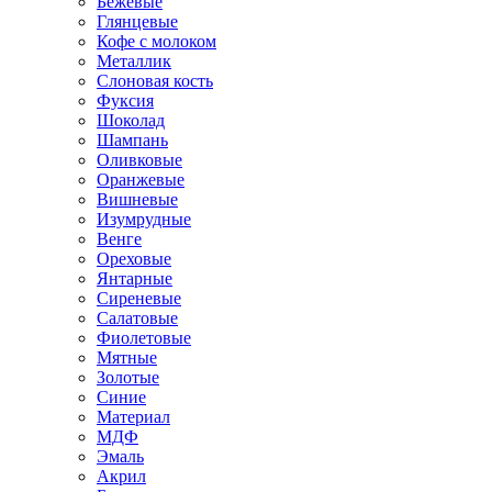
Бежевые
Глянцевые
Кофе с молоком
Металлик
Слоновая кость
Фуксия
Шоколад
Шампань
Оливковые
Оранжевые
Вишневые
Изумрудные
Венге
Ореховые
Янтарные
Сиреневые
Салатовые
Фиолетовые
Мятные
Золотые
Синие
Материал
МДФ
Эмаль
Акрил