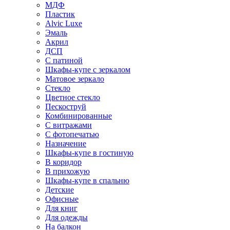
МДФ
Пластик
Alvic Luxe
Эмаль
Акрил
ДСП
С патиной
Шкафы-купе с зеркалом
Матовое зеркало
Стекло
Цветное стекло
Пескоструй
Комбинированные
С витражами
С фотопечатью
Назначение
Шкафы-купе в гостиную
В коридор
В прихожую
Шкафы-купе в спальню
Детские
Офисные
Для книг
Для одежды
На балкон