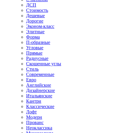
ДСП
Стоимость
Дешевые
Дорогие
Эконом-класс
Элитные
Форма
П-образные
Угловые
Прямые
Радиусные
Скошенные углы
Стиль
Современные
Евро
Английские
Дизайнерские
Итальянские
Кантри
Классические
Лофт
Модерн
Прованс
Неоклассика