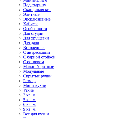
Минимализм
Под старину
Скандинавские
Элитные
Эксклюзивные
Хай-тек
Особенности
Для студии
Для хрущевки
Для дачи
Встроенные
С антресолями
С барной стойкой
С островом
Малогабаритные
Модульные
Скрытые ручки
Размер
Мини-кухни
Узкие
3 кв. м.
5 кв. м.
6 кв. м.
9 кв. м.
Все для кухни