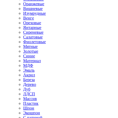
Оранжевые
Вишневые
Изумрудные
Венге
Ореховые
Янтарные
Сиреневые
Салатовые
Фиолетовые
Мятные
Золотые
Синие
Материал
МДФ
Эмаль
Акрил
Береза
Дерево
Дуб
ЛДСП
Массив
Пластик
Шпон
Экошпон
С патиной