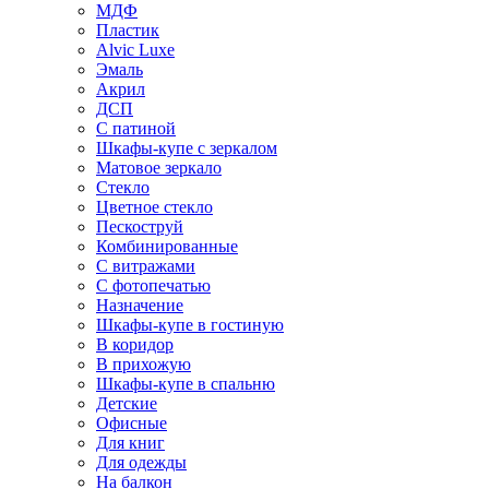
МДФ
Пластик
Alvic Luxe
Эмаль
Акрил
ДСП
С патиной
Шкафы-купе с зеркалом
Матовое зеркало
Стекло
Цветное стекло
Пескоструй
Комбинированные
С витражами
С фотопечатью
Назначение
Шкафы-купе в гостиную
В коридор
В прихожую
Шкафы-купе в спальню
Детские
Офисные
Для книг
Для одежды
На балкон