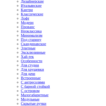
Дизайнерские
Итальянские
Кантри
Классические
Лофт
Модерн
Прованс
Неоклассика
Минимализм
Под старину
Скандинавские
Элитные
Эксклюзивные
Хай-тек
Особенности
Для студии
Для хрущевки
Для дачи
Встроенные
С антресолями
С барной стойкой
С островом
Малогабаритные
Модульные
Скрытые ручки