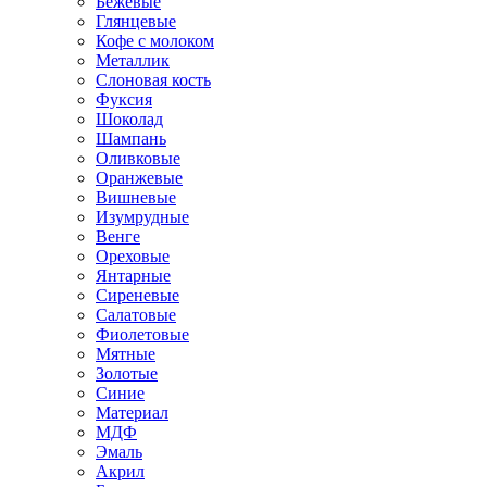
Бежевые
Глянцевые
Кофе с молоком
Металлик
Слоновая кость
Фуксия
Шоколад
Шампань
Оливковые
Оранжевые
Вишневые
Изумрудные
Венге
Ореховые
Янтарные
Сиреневые
Салатовые
Фиолетовые
Мятные
Золотые
Синие
Материал
МДФ
Эмаль
Акрил