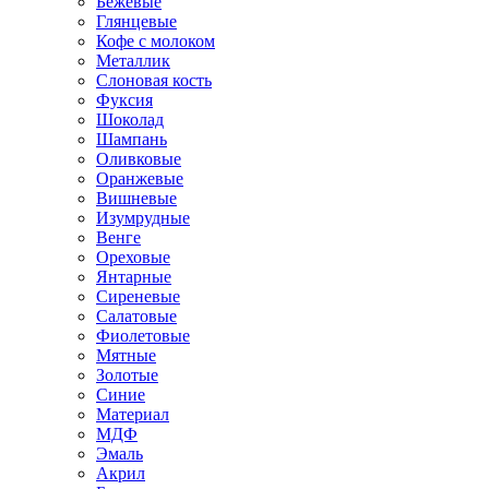
Бежевые
Глянцевые
Кофе с молоком
Металлик
Слоновая кость
Фуксия
Шоколад
Шампань
Оливковые
Оранжевые
Вишневые
Изумрудные
Венге
Ореховые
Янтарные
Сиреневые
Салатовые
Фиолетовые
Мятные
Золотые
Синие
Материал
МДФ
Эмаль
Акрил