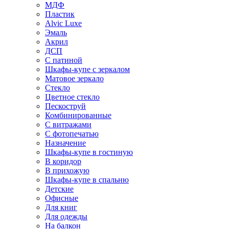
МДФ
Пластик
Alvic Luxe
Эмаль
Акрил
ДСП
С патиной
Шкафы-купе с зеркалом
Матовое зеркало
Стекло
Цветное стекло
Пескоструй
Комбинированные
С витражами
С фотопечатью
Назначение
Шкафы-купе в гостиную
В коридор
В прихожую
Шкафы-купе в спальню
Детские
Офисные
Для книг
Для одежды
На балкон