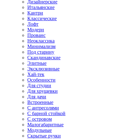
Дизайнерские
Итальянские
Кантри
Классические
Лофт
Модерн
Прованс
Неоклассика
Минимализм
Под старину
Скандинавские
Элитные
Эксклюзивные
Хай-тек
Особенности
Для студии
Для хрущевки
Для дачи
Встроенные
С антресолями
С барной стойкой
С островом
Малогабаритные
Модульные
Скрытые ручки