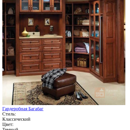
Гардеробная Багабаг
Стиль:
Классический
Цвет:
Темный