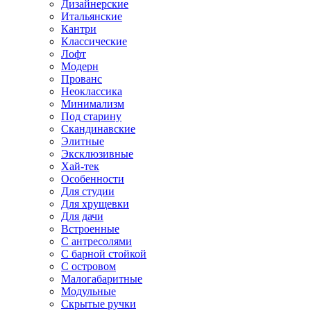
Дизайнерские
Итальянские
Кантри
Классические
Лофт
Модерн
Прованс
Неоклассика
Минимализм
Под старину
Скандинавские
Элитные
Эксклюзивные
Хай-тек
Особенности
Для студии
Для хрущевки
Для дачи
Встроенные
С антресолями
С барной стойкой
С островом
Малогабаритные
Модульные
Скрытые ручки