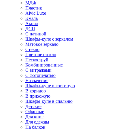
МДФ
Пластик
Alvic Luxe
Эмаль
Акрил
ДСП
С патиной
Шкафы-купе с зеркалом
Матовое зеркало
Стекло
Цветное стекло
Пескоструй
Комбинированные
С витражами
С фотопечатью
Назначение
Шкафы-купе в гостиную
В коридор
В прихожую
Шкафы-купе в спальню
Детские
Офисные
Для книг
Для одежды
На балкон