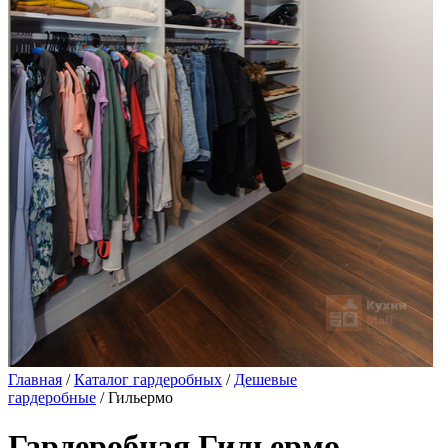
Главная
/
Каталог гардеробных
/
Дешевые
гардеробные
/ Гильермо
Гардеробная Гильермо