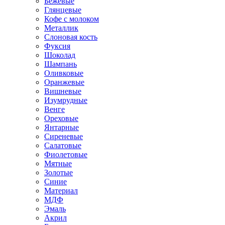
Бежевые
Глянцевые
Кофе с молоком
Металлик
Слоновая кость
Фуксия
Шоколад
Шампань
Оливковые
Оранжевые
Вишневые
Изумрудные
Венге
Ореховые
Янтарные
Сиреневые
Салатовые
Фиолетовые
Мятные
Золотые
Синие
Материал
МДФ
Эмаль
Акрил