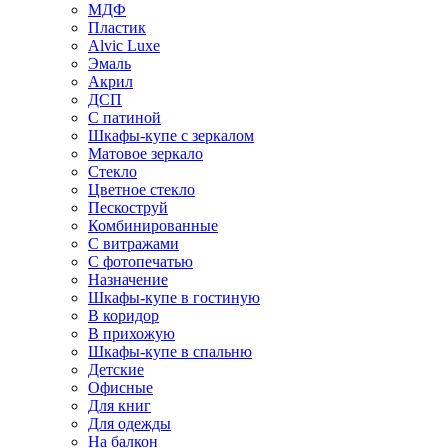
МДФ
Пластик
Alvic Luxe
Эмаль
Акрил
ДСП
С патиной
Шкафы-купе с зеркалом
Матовое зеркало
Стекло
Цветное стекло
Пескоструй
Комбинированные
С витражами
С фотопечатью
Назначение
Шкафы-купе в гостиную
В коридор
В прихожую
Шкафы-купе в спальню
Детские
Офисные
Для книг
Для одежды
На балкон