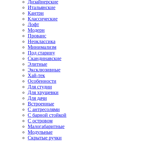
Дизайнерские
Итальянские
Кантри
Классические
Лофт
Модерн
Прованс
Неоклассика
Минимализм
Под старину
Скандинавские
Элитные
Эксклюзивные
Хай-тек
Особенности
Для студии
Для хрущевки
Для дачи
Встроенные
С антресолями
С барной стойкой
С островом
Малогабаритные
Модульные
Скрытые ручки