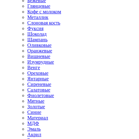
Бежевые
Глянцевые
Кофе с молоком
Металлик
Слоновая кость
Фуксия
Шоколад
Шампань
Оливковые
Оранжевые
Вишневые
Изумрудные
Венге
Ореховые
Янтарные
Сиреневые
Салатовые
Фиолетовые
Мятные
Золотые
Синие
Материал
МДФ
Эмаль
Акрил