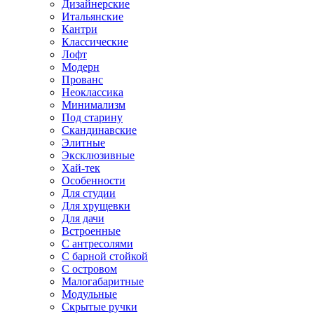
Дизайнерские
Итальянские
Кантри
Классические
Лофт
Модерн
Прованс
Неоклассика
Минимализм
Под старину
Скандинавские
Элитные
Эксклюзивные
Хай-тек
Особенности
Для студии
Для хрущевки
Для дачи
Встроенные
С антресолями
С барной стойкой
С островом
Малогабаритные
Модульные
Скрытые ручки