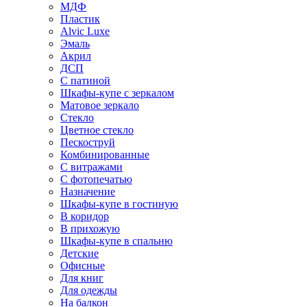
МДФ
Пластик
Alvic Luxe
Эмаль
Акрил
ДСП
С патиной
Шкафы-купе с зеркалом
Матовое зеркало
Стекло
Цветное стекло
Пескоструй
Комбинированные
С витражами
С фотопечатью
Назначение
Шкафы-купе в гостиную
В коридор
В прихожую
Шкафы-купе в спальню
Детские
Офисные
Для книг
Для одежды
На балкон