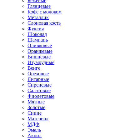
Бежевые
Глянцевые
Кофе с молоком
Металлик
Слоновая кость
Фуксия
Шоколад
Шампань
Оливковые
Оранжевые
Вишневые
Изумрудные
Венге
Ореховые
Янтарные
Сиреневые
Салатовые
Фиолетовые
Мятные
Золотые
Синие
Материал
МДФ
Эмаль
Акрил