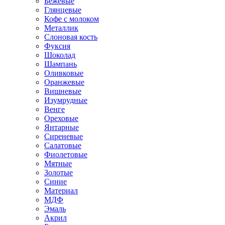
Бежевые
Глянцевые
Кофе с молоком
Металлик
Слоновая кость
Фуксия
Шоколад
Шампань
Оливковые
Оранжевые
Вишневые
Изумрудные
Венге
Ореховые
Янтарные
Сиреневые
Салатовые
Фиолетовые
Мятные
Золотые
Синие
Материал
МДФ
Эмаль
Акрил