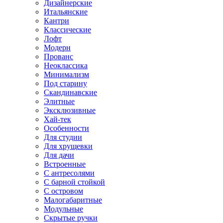
Дизайнерские
Итальянские
Кантри
Классические
Лофт
Модерн
Прованс
Неоклассика
Минимализм
Под старину
Скандинавские
Элитные
Эксклюзивные
Хай-тек
Особенности
Для студии
Для хрущевки
Для дачи
Встроенные
С антресолями
С барной стойкой
С островом
Малогабаритные
Модульные
Скрытые ручки