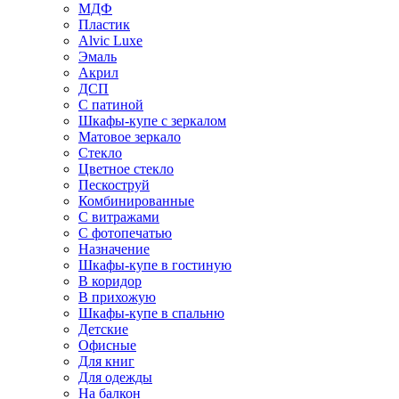
МДФ
Пластик
Alvic Luxe
Эмаль
Акрил
ДСП
С патиной
Шкафы-купе с зеркалом
Матовое зеркало
Стекло
Цветное стекло
Пескоструй
Комбинированные
С витражами
С фотопечатью
Назначение
Шкафы-купе в гостиную
В коридор
В прихожую
Шкафы-купе в спальню
Детские
Офисные
Для книг
Для одежды
На балкон