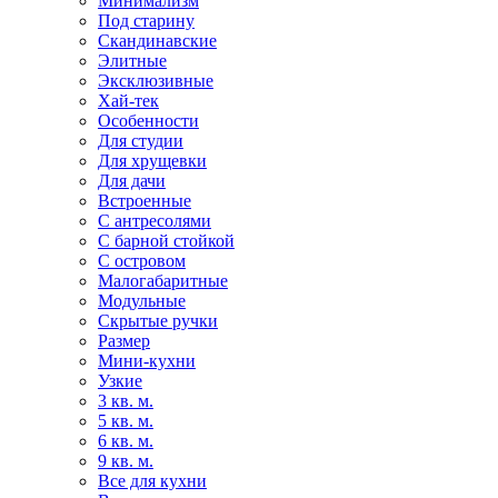
Минимализм
Под старину
Скандинавские
Элитные
Эксклюзивные
Хай-тек
Особенности
Для студии
Для хрущевки
Для дачи
Встроенные
С антресолями
С барной стойкой
С островом
Малогабаритные
Модульные
Скрытые ручки
Размер
Мини-кухни
Узкие
3 кв. м.
5 кв. м.
6 кв. м.
9 кв. м.
Все для кухни