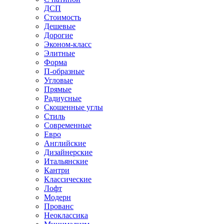
ДСП
Стоимость
Дешевые
Дорогие
Эконом-класс
Элитные
Форма
П-образные
Угловые
Прямые
Радиусные
Скошенные углы
Стиль
Современные
Евро
Английские
Дизайнерские
Итальянские
Кантри
Классические
Лофт
Модерн
Прованс
Неоклассика