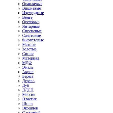
Оранжевые
Вишневые
Изумрудные
Венге
Ореховые
Янтарные
Сиреневые
Салатовые
Фиолетовые
Мятные
Золотые
Синие
Материал
МДФ
Эмаль
Акрил
Береза
Дерево
Дуб
ЛДСП
Массив
Пластик
Шпон
Экошпон
С патиной