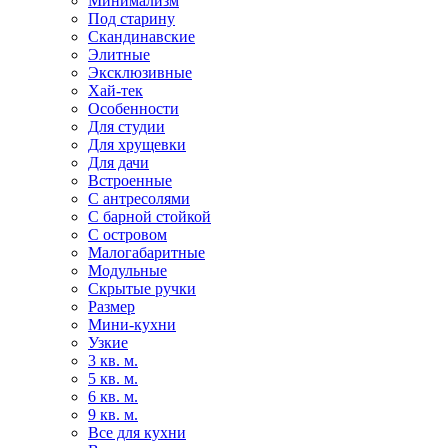
Минимализм
Под старину
Скандинавские
Элитные
Эксклюзивные
Хай-тек
Особенности
Для студии
Для хрущевки
Для дачи
Встроенные
С антресолями
С барной стойкой
С островом
Малогабаритные
Модульные
Скрытые ручки
Размер
Мини-кухни
Узкие
3 кв. м.
5 кв. м.
6 кв. м.
9 кв. м.
Все для кухни