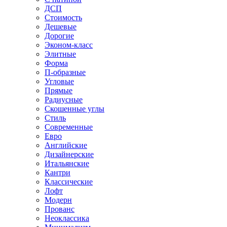
ДСП
Стоимость
Дешевые
Дорогие
Эконом-класс
Элитные
Форма
П-образные
Угловые
Прямые
Радиусные
Скошенные углы
Стиль
Современные
Евро
Английские
Дизайнерские
Итальянские
Кантри
Классические
Лофт
Модерн
Прованс
Неоклассика