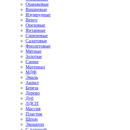
Оранжевые
Вишневые
Изумрудные
Венге
Ореховые
Янтарные
Сиреневые
Салатовые
Фиолетовые
Мятные
Золотые
Синие
Материал
МДФ
Эмаль
Акрил
Береза
Дерево
Дуб
ЛДСП
Массив
Пластик
Шпон
Экошпон
С патиной