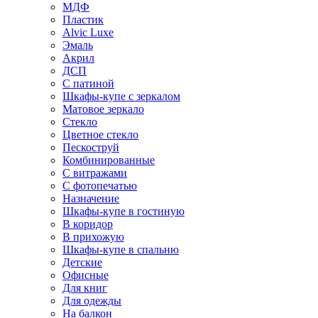
МДФ
Пластик
Alvic Luxe
Эмаль
Акрил
ДСП
С патиной
Шкафы-купе с зеркалом
Матовое зеркало
Стекло
Цветное стекло
Пескоструй
Комбинированные
С витражами
С фотопечатью
Назначение
Шкафы-купе в гостиную
В коридор
В прихожую
Шкафы-купе в спальню
Детские
Офисные
Для книг
Для одежды
На балкон