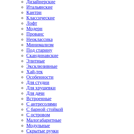
Дизайнерские
Итальянские
Кантри
Классические
Лофт
Модерн
Прованс
Неоклассика
Минимализм
Под старину
Скандинавские
Элитные
Эксклюзивные
Хай-тек
Особенности
Для студии
Для хрущевки
Для дачи
Встроенные
С антресолями
С барной стойкой
С островом
Малогабаритные
Модульные
Скрытые ручки