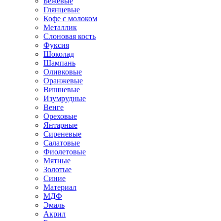
Бежевые
Глянцевые
Кофе с молоком
Металлик
Слоновая кость
Фуксия
Шоколад
Шампань
Оливковые
Оранжевые
Вишневые
Изумрудные
Венге
Ореховые
Янтарные
Сиреневые
Салатовые
Фиолетовые
Мятные
Золотые
Синие
Материал
МДФ
Эмаль
Акрил