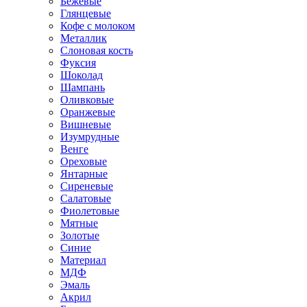
Бежевые
Глянцевые
Кофе с молоком
Металлик
Слоновая кость
Фуксия
Шоколад
Шампань
Оливковые
Оранжевые
Вишневые
Изумрудные
Венге
Ореховые
Янтарные
Сиреневые
Салатовые
Фиолетовые
Мятные
Золотые
Синие
Материал
МДФ
Эмаль
Акрил