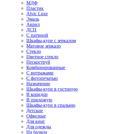
МДФ
Пластик
Alvic Luxe
Эмаль
Акрил
ДСП
С патиной
Шкафы-купе с зеркалом
Матовое зеркало
Стекло
Цветное стекло
Пескоструй
Комбинированные
С витражами
С фотопечатью
Назначение
Шкафы-купе в гостиную
В коридор
В прихожую
Шкафы-купе в спальню
Детские
Офисные
Для книг
Для одежды
На балкон