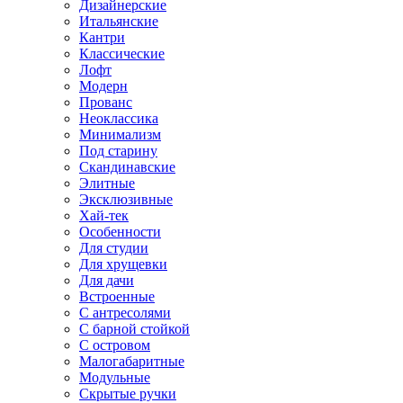
Дизайнерские
Итальянские
Кантри
Классические
Лофт
Модерн
Прованс
Неоклассика
Минимализм
Под старину
Скандинавские
Элитные
Эксклюзивные
Хай-тек
Особенности
Для студии
Для хрущевки
Для дачи
Встроенные
С антресолями
С барной стойкой
С островом
Малогабаритные
Модульные
Скрытые ручки