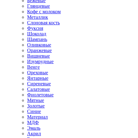
Бежевые
Глянцевые
Кофе с молоком
Металлик
Слоновая кость
Фуксия
Шоколад
Шампань
Оливковые
Оранжевые
Вишневые
Изумрудные
Венге
Ореховые
Янтарные
Сиреневые
Салатовые
Фиолетовые
Мятные
Золотые
Синие
Материал
МДФ
Эмаль
Акрил