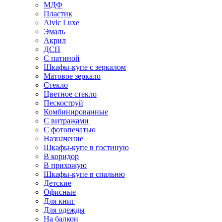
МДФ
Пластик
Alvic Luxe
Эмаль
Акрил
ДСП
С патиной
Шкафы-купе с зеркалом
Матовое зеркало
Стекло
Цветное стекло
Пескоструй
Комбинированные
С витражами
С фотопечатью
Назначение
Шкафы-купе в гостиную
В коридор
В прихожую
Шкафы-купе в спальню
Детские
Офисные
Для книг
Для одежды
На балкон