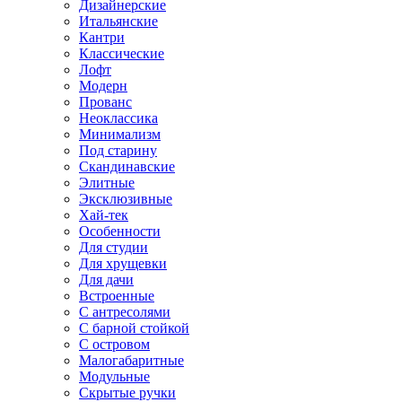
Дизайнерские
Итальянские
Кантри
Классические
Лофт
Модерн
Прованс
Неоклассика
Минимализм
Под старину
Скандинавские
Элитные
Эксклюзивные
Хай-тек
Особенности
Для студии
Для хрущевки
Для дачи
Встроенные
С антресолями
С барной стойкой
С островом
Малогабаритные
Модульные
Скрытые ручки