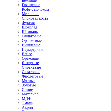
Бежевые
Глянцевые
Кофе с молоком
Металлик
Слоновая кость
Фуксия
Шоколад
Шампань
Оливковые
Оранжевые
Вишневые
Изумрудные
Венге
Ореховые
Янтарные
Сиреневые
Салатовые
Фиолетовые
Мятные
Золотые
Синие
Материал
МДФ
Эмаль
Акрил