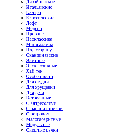
Дизайнерские
Итальянские
Кантри
Классические
Лофт
Модерн
Прованс
Неоклассика
Минимализм
Под старину
Скандинавские
Элитные
Эксклюзивные
Хай-тек
Особенности
Для студии
Для хрущевки
Для дачи
Встроенные
С антресолями
С барной стойкой
С островом
Малогабаритные
Модульные
Скрытые ручки