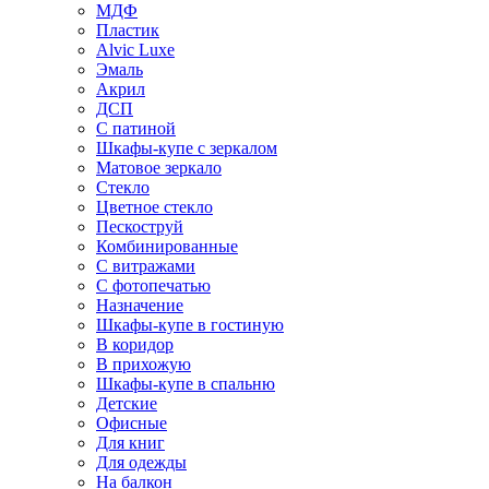
МДФ
Пластик
Alvic Luxe
Эмаль
Акрил
ДСП
С патиной
Шкафы-купе с зеркалом
Матовое зеркало
Стекло
Цветное стекло
Пескоструй
Комбинированные
С витражами
С фотопечатью
Назначение
Шкафы-купе в гостиную
В коридор
В прихожую
Шкафы-купе в спальню
Детские
Офисные
Для книг
Для одежды
На балкон