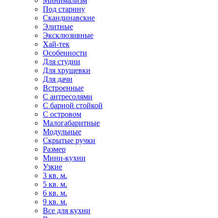
Минимализм
Под старину
Скандинавские
Элитные
Эксклюзивные
Хай-тек
Особенности
Для студии
Для хрущевки
Для дачи
Встроенные
С антресолями
С барной стойкой
С островом
Малогабаритные
Модульные
Скрытые ручки
Размер
Мини-кухни
Узкие
3 кв. м.
5 кв. м.
6 кв. м.
9 кв. м.
Все для кухни