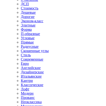
ДСП
Стоимость
Дешевые
Дорогие
Эконом-класс
Элитные
Форма
П-образные
Угловые
Прямые
Радиусные
Скошенные углы
Стиль
Современные
Евро
Английские
Дизайнерские
Итальянские
Кантри
Классические
Лофт
Модерн
Прованс
Неоклассика