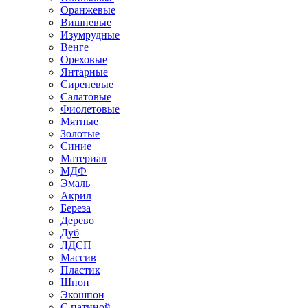
Оранжевые
Вишневые
Изумрудные
Венге
Ореховые
Янтарные
Сиреневые
Салатовые
Фиолетовые
Мятные
Золотые
Синие
Материал
МДФ
Эмаль
Акрил
Береза
Дерево
Дуб
ЛДСП
Массив
Пластик
Шпон
Экошпон
С патиной