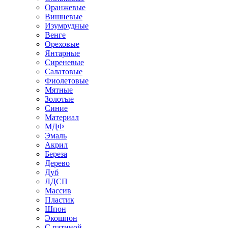
Оранжевые
Вишневые
Изумрудные
Венге
Ореховые
Янтарные
Сиреневые
Салатовые
Фиолетовые
Мятные
Золотые
Синие
Материал
МДФ
Эмаль
Акрил
Береза
Дерево
Дуб
ЛДСП
Массив
Пластик
Шпон
Экошпон
С патиной