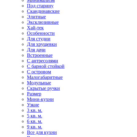
Минимализм
Под старину
Скандинавские
Элитные
Эксклюзивные
Хай-тек
Особенности
Для студии
Для хрущевки
Для дачи
Встроенные
С антресолями
С барной стойкой
С островом
Малогабаритные
Модульные
Скрытые ручки
Размер
Мини-кухни
Узкие
3 кв. м.
5 кв. м.
6 кв. м.
9 кв. м.
Все для кухни