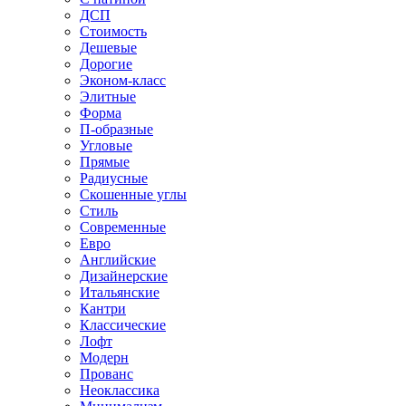
ДСП
Стоимость
Дешевые
Дорогие
Эконом-класс
Элитные
Форма
П-образные
Угловые
Прямые
Радиусные
Скошенные углы
Стиль
Современные
Евро
Английские
Дизайнерские
Итальянские
Кантри
Классические
Лофт
Модерн
Прованс
Неоклассика