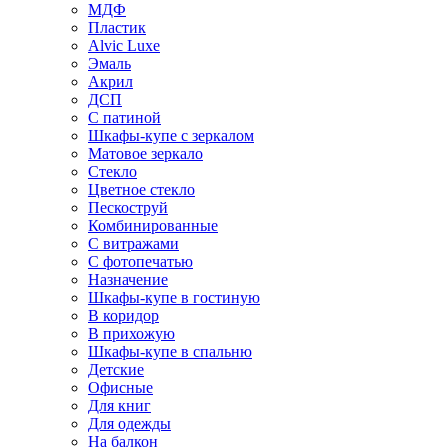
МДФ
Пластик
Alvic Luxe
Эмаль
Акрил
ДСП
С патиной
Шкафы-купе с зеркалом
Матовое зеркало
Стекло
Цветное стекло
Пескоструй
Комбинированные
С витражами
С фотопечатью
Назначение
Шкафы-купе в гостиную
В коридор
В прихожую
Шкафы-купе в спальню
Детские
Офисные
Для книг
Для одежды
На балкон