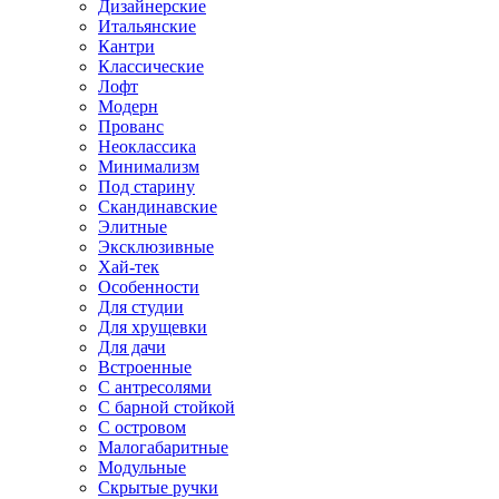
Дизайнерские
Итальянские
Кантри
Классические
Лофт
Модерн
Прованс
Неоклассика
Минимализм
Под старину
Скандинавские
Элитные
Эксклюзивные
Хай-тек
Особенности
Для студии
Для хрущевки
Для дачи
Встроенные
С антресолями
С барной стойкой
С островом
Малогабаритные
Модульные
Скрытые ручки