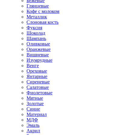
Бежевые
Глянцевые
Кофе с молоком
Металлик
Слоновая кость
Фуксия
Шоколад
Шампань
Оливковые
Оранжевые
Вишневые
Изумрудные
Венге
Ореховые
Янтарные
Сиреневые
Салатовые
Фиолетовые
Мятные
Золотые
Синие
Материал
МДФ
Эмаль
Акрил