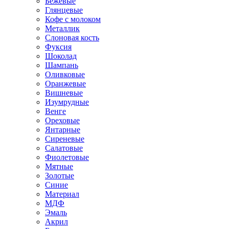
Бежевые
Глянцевые
Кофе с молоком
Металлик
Слоновая кость
Фуксия
Шоколад
Шампань
Оливковые
Оранжевые
Вишневые
Изумрудные
Венге
Ореховые
Янтарные
Сиреневые
Салатовые
Фиолетовые
Мятные
Золотые
Синие
Материал
МДФ
Эмаль
Акрил