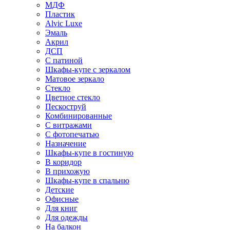
МДФ
Пластик
Alvic Luxe
Эмаль
Акрил
ДСП
С патиной
Шкафы-купе с зеркалом
Матовое зеркало
Стекло
Цветное стекло
Пескоструй
Комбинированные
С витражами
С фотопечатью
Назначение
Шкафы-купе в гостиную
В коридор
В прихожую
Шкафы-купе в спальню
Детские
Офисные
Для книг
Для одежды
На балкон