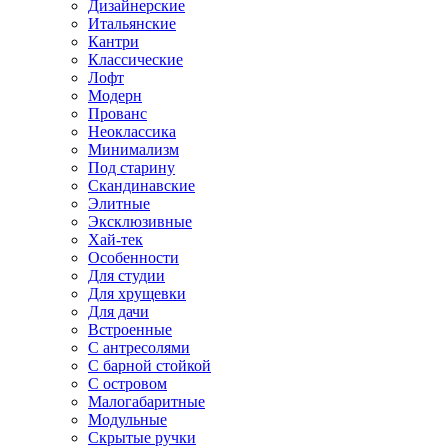
Дизайнерские
Итальянские
Кантри
Классические
Лофт
Модерн
Прованс
Неоклассика
Минимализм
Под старину
Скандинавские
Элитные
Эксклюзивные
Хай-тек
Особенности
Для студии
Для хрущевки
Для дачи
Встроенные
С антресолями
С барной стойкой
С островом
Малогабаритные
Модульные
Скрытые ручки