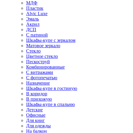
МДФ
Пластик
Alvic Luxe
Эмаль
Акрил
ДСП
С патиной
Шкафы-купе с зеркалом
Матовое зеркало
Стекло
Цветное стекло
Пескоструй
Комбинированные
С витражами
С фотопечатью
Назначение
Шкафы-купе в гостиную
В коридор
В прихожую
Шкафы-купе в спальню
Детские
Офисные
Для книг
Для одежды
На балкон