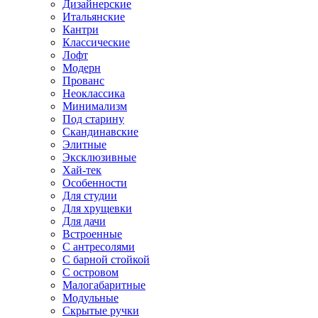
Дизайнерские
Итальянские
Кантри
Классические
Лофт
Модерн
Прованс
Неоклассика
Минимализм
Под старину
Скандинавские
Элитные
Эксклюзивные
Хай-тек
Особенности
Для студии
Для хрущевки
Для дачи
Встроенные
С антресолями
С барной стойкой
С островом
Малогабаритные
Модульные
Скрытые ручки