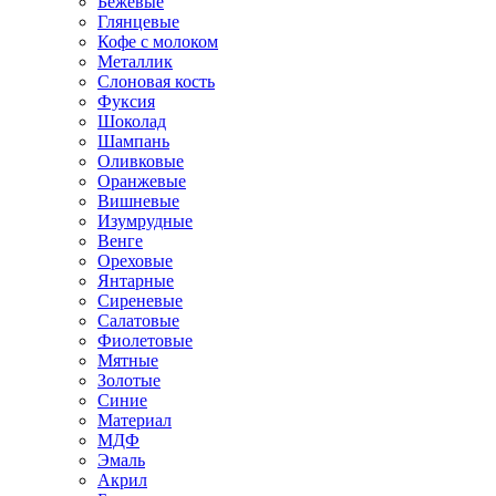
Бежевые
Глянцевые
Кофе с молоком
Металлик
Слоновая кость
Фуксия
Шоколад
Шампань
Оливковые
Оранжевые
Вишневые
Изумрудные
Венге
Ореховые
Янтарные
Сиреневые
Салатовые
Фиолетовые
Мятные
Золотые
Синие
Материал
МДФ
Эмаль
Акрил