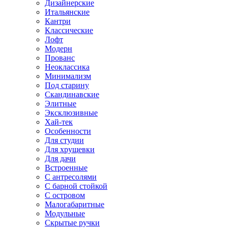
Дизайнерские
Итальянские
Кантри
Классические
Лофт
Модерн
Прованс
Неоклассика
Минимализм
Под старину
Скандинавские
Элитные
Эксклюзивные
Хай-тек
Особенности
Для студии
Для хрущевки
Для дачи
Встроенные
С антресолями
С барной стойкой
С островом
Малогабаритные
Модульные
Скрытые ручки