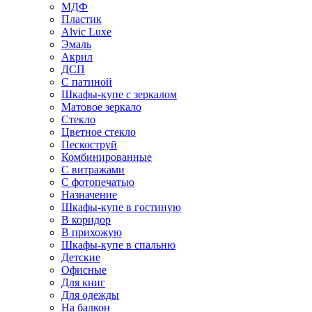
МДФ
Пластик
Alvic Luxe
Эмаль
Акрил
ДСП
С патиной
Шкафы-купе с зеркалом
Матовое зеркало
Стекло
Цветное стекло
Пескоструй
Комбинированные
С витражами
С фотопечатью
Назначение
Шкафы-купе в гостиную
В коридор
В прихожую
Шкафы-купе в спальню
Детские
Офисные
Для книг
Для одежды
На балкон