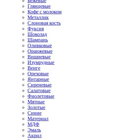
Бежевые
Глянцевые
Кофе с молоком
Металлик
Слоновая кость
Фуксия
Шоколад
Шампань
Оливковые
Оранжевые
Вишневые
Изумрудные
Венге
Ореховые
Янтарные
Сиреневые
Салатовые
Фиолетовые
Мятные
Золотые
Синие
Материал
МДФ
Эмаль
Акрил