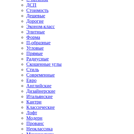
ДСП
Стоимость
Дешевые
Дорогие
Эконом-класс
Элитные
Форма
П-образные
Угловые
Прямые
Радиусные
Скошенные углы
Стиль
Современные
Евро
Английские
Дизайнерские
Итальянские
Кантри
Классические
Лофт
Модерн
Прованс
Неоклассика