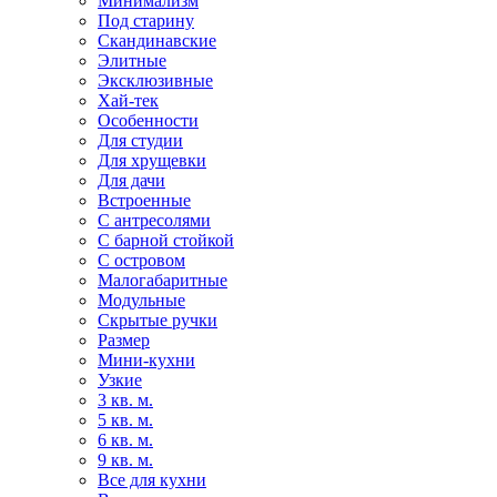
Минимализм
Под старину
Скандинавские
Элитные
Эксклюзивные
Хай-тек
Особенности
Для студии
Для хрущевки
Для дачи
Встроенные
С антресолями
С барной стойкой
С островом
Малогабаритные
Модульные
Скрытые ручки
Размер
Мини-кухни
Узкие
3 кв. м.
5 кв. м.
6 кв. м.
9 кв. м.
Все для кухни