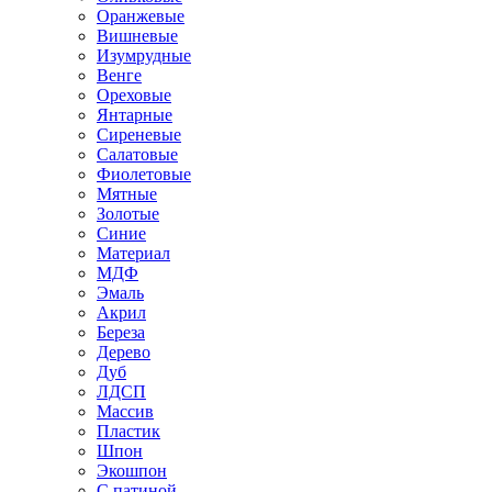
Оранжевые
Вишневые
Изумрудные
Венге
Ореховые
Янтарные
Сиреневые
Салатовые
Фиолетовые
Мятные
Золотые
Синие
Материал
МДФ
Эмаль
Акрил
Береза
Дерево
Дуб
ЛДСП
Массив
Пластик
Шпон
Экошпон
С патиной