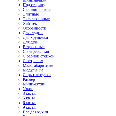
Минимализм
Под старину
Скандинавские
Элитные
Эксклюзивные
Хай-тек
Особенности
Для студии
Для хрущевки
Для дачи
Встроенные
С антресолями
С барной стойкой
С островом
Малогабаритные
Модульные
Скрытые ручки
Размер
Мини-кухни
Узкие
3 кв. м.
5 кв. м.
6 кв. м.
9 кв. м.
Все для кухни