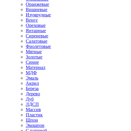
Оранжевые
Вишневые
Изумрудные
Венге
Ореховые
Янтарные
Сиреневые
Салатовые
Фиолетовые
Мятные
Золотые
Синие
Материал
МДФ
Эмаль
Акрил
Береза
Дерево
Дуб
ЛДСП
Массив
Пластик
Шпон
Экошпон
С патиной