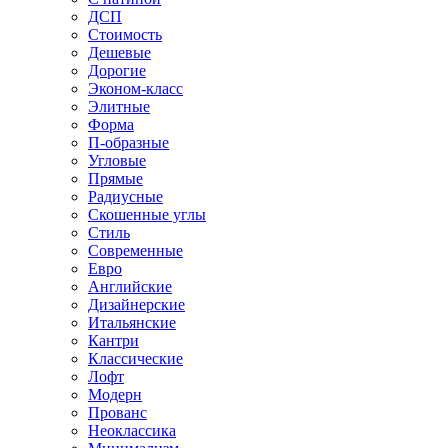
ДСП
Стоимость
Дешевые
Дорогие
Эконом-класс
Элитные
Форма
П-образные
Угловые
Прямые
Радиусные
Скошенные углы
Стиль
Современные
Евро
Английские
Дизайнерские
Итальянские
Кантри
Классические
Лофт
Модерн
Прованс
Неоклассика