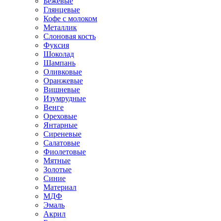
Бежевые
Глянцевые
Кофе с молоком
Металлик
Слоновая кость
Фуксия
Шоколад
Шампань
Оливковые
Оранжевые
Вишневые
Изумрудные
Венге
Ореховые
Янтарные
Сиреневые
Салатовые
Фиолетовые
Мятные
Золотые
Синие
Материал
МДФ
Эмаль
Акрил