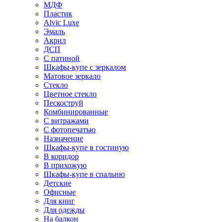
МДФ
Пластик
Alvic Luxe
Эмаль
Акрил
ДСП
С патиной
Шкафы-купе с зеркалом
Матовое зеркало
Стекло
Цветное стекло
Пескоструй
Комбинированные
С витражами
С фотопечатью
Назначение
Шкафы-купе в гостиную
В коридор
В прихожую
Шкафы-купе в спальню
Детские
Офисные
Для книг
Для одежды
На балкон