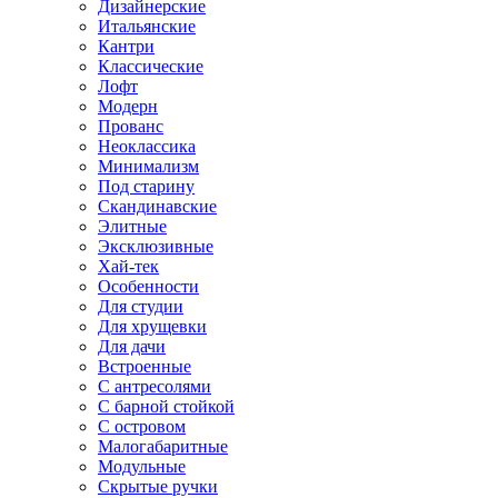
Дизайнерские
Итальянские
Кантри
Классические
Лофт
Модерн
Прованс
Неоклассика
Минимализм
Под старину
Скандинавские
Элитные
Эксклюзивные
Хай-тек
Особенности
Для студии
Для хрущевки
Для дачи
Встроенные
С антресолями
С барной стойкой
С островом
Малогабаритные
Модульные
Скрытые ручки