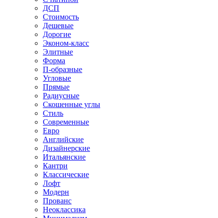
ДСП
Стоимость
Дешевые
Дорогие
Эконом-класс
Элитные
Форма
П-образные
Угловые
Прямые
Радиусные
Скошенные углы
Стиль
Современные
Евро
Английские
Дизайнерские
Итальянские
Кантри
Классические
Лофт
Модерн
Прованс
Неоклассика