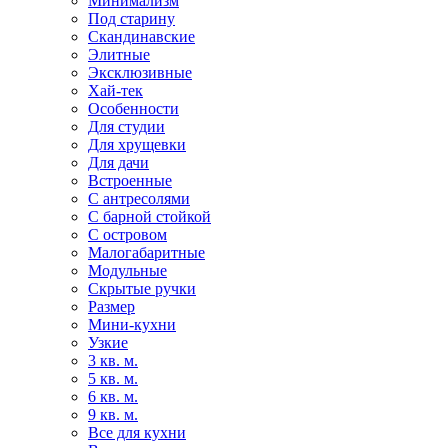
Минимализм
Под старину
Скандинавские
Элитные
Эксклюзивные
Хай-тек
Особенности
Для студии
Для хрущевки
Для дачи
Встроенные
С антресолями
С барной стойкой
С островом
Малогабаритные
Модульные
Скрытые ручки
Размер
Мини-кухни
Узкие
3 кв. м.
5 кв. м.
6 кв. м.
9 кв. м.
Все для кухни