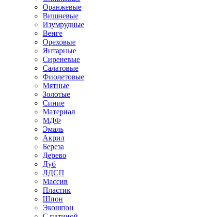
Оранжевые
Вишневые
Изумрудные
Венге
Ореховые
Янтарные
Сиреневые
Салатовые
Фиолетовые
Мятные
Золотые
Синие
Материал
МДФ
Эмаль
Акрил
Береза
Дерево
Дуб
ЛДСП
Массив
Пластик
Шпон
Экошпон
С патиной