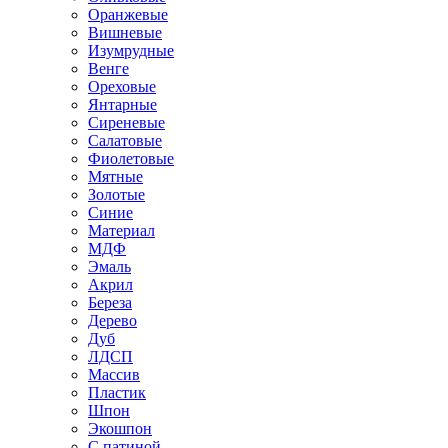
Оранжевые
Вишневые
Изумрудные
Венге
Ореховые
Янтарные
Сиреневые
Салатовые
Фиолетовые
Мятные
Золотые
Синие
Материал
МДФ
Эмаль
Акрил
Береза
Дерево
Дуб
ЛДСП
Массив
Пластик
Шпон
Экошпон
С патиной