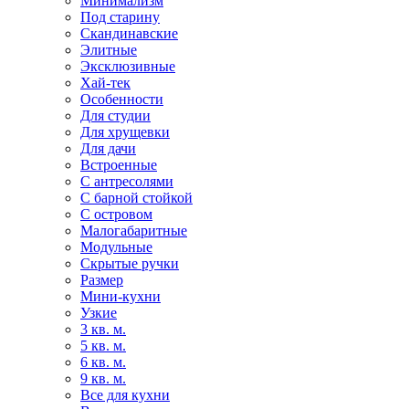
Минимализм
Под старину
Скандинавские
Элитные
Эксклюзивные
Хай-тек
Особенности
Для студии
Для хрущевки
Для дачи
Встроенные
С антресолями
С барной стойкой
С островом
Малогабаритные
Модульные
Скрытые ручки
Размер
Мини-кухни
Узкие
3 кв. м.
5 кв. м.
6 кв. м.
9 кв. м.
Все для кухни