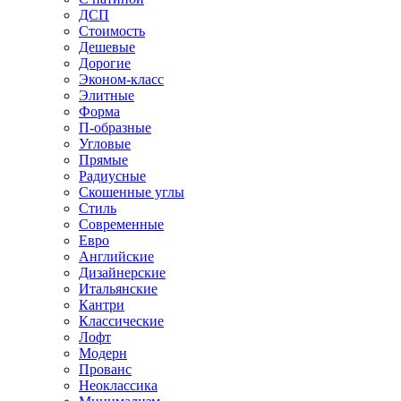
ДСП
Стоимость
Дешевые
Дорогие
Эконом-класс
Элитные
Форма
П-образные
Угловые
Прямые
Радиусные
Скошенные углы
Стиль
Современные
Евро
Английские
Дизайнерские
Итальянские
Кантри
Классические
Лофт
Модерн
Прованс
Неоклассика