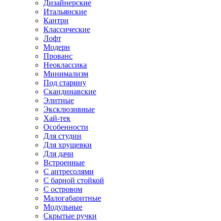
Дизайнерские
Итальянские
Кантри
Классические
Лофт
Модерн
Прованс
Неоклассика
Минимализм
Под старину
Скандинавские
Элитные
Эксклюзивные
Хай-тек
Особенности
Для студии
Для хрущевки
Для дачи
Встроенные
С антресолями
С барной стойкой
С островом
Малогабаритные
Модульные
Скрытые ручки