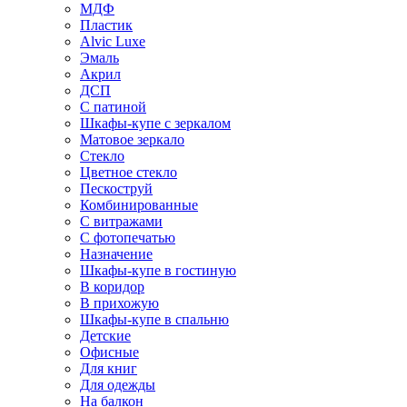
МДФ
Пластик
Alvic Luxe
Эмаль
Акрил
ДСП
С патиной
Шкафы-купе с зеркалом
Матовое зеркало
Стекло
Цветное стекло
Пескоструй
Комбинированные
С витражами
С фотопечатью
Назначение
Шкафы-купе в гостиную
В коридор
В прихожую
Шкафы-купе в спальню
Детские
Офисные
Для книг
Для одежды
На балкон