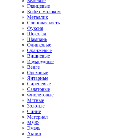
Бежевые
Глянцевые
Кофе с молоком
Металлик
Слоновая кость
Фуксия
Шоколад
Шампань
Оливковые
Оранжевые
Вишневые
Изумрудные
Венге
Ореховые
Янтарные
Сиреневые
Салатовые
Фиолетовые
Мятные
Золотые
Синие
Материал
МДФ
Эмаль
Акрил