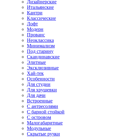
Дизайнерские
Итальянские
Кантри
Классические
Лофт
Модерн
Прованс
Неоклассика
Минимализм
Под старину
Скандинавские
Элитные
Эксклюзивные
Хай-тек
Особенности
Для студии
Для хрущевки
Для дачи
Встроенные
С антресолями
С барной стойкой
С островом
Малогабаритные
Модульные
Скрытые ручки