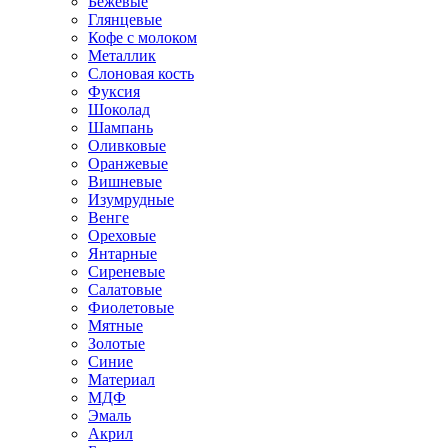
Бежевые
Глянцевые
Кофе с молоком
Металлик
Слоновая кость
Фуксия
Шоколад
Шампань
Оливковые
Оранжевые
Вишневые
Изумрудные
Венге
Ореховые
Янтарные
Сиреневые
Салатовые
Фиолетовые
Мятные
Золотые
Синие
Материал
МДФ
Эмаль
Акрил