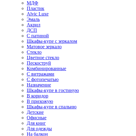
МДФ
Пластик
Alvic Luxe
Эмаль
Акрил
ДСП
С патиной
Шкафы-купе с зеркалом
Матовое зеркало
Стекло
Цветное стекло
Пескоструй
Комбинированные
С витражами
С фотопечатью
Назначение
Шкафы-купе в гостиную
В коридор
В прихожую
Шкафы-купе в спальню
Детские
Офисные
Для книг
Для одежды
На балкон