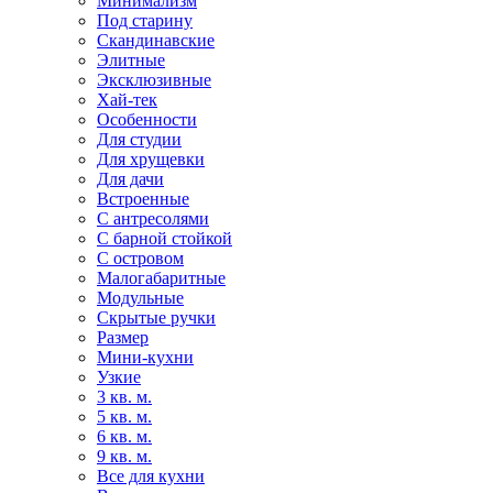
Минимализм
Под старину
Скандинавские
Элитные
Эксклюзивные
Хай-тек
Особенности
Для студии
Для хрущевки
Для дачи
Встроенные
С антресолями
С барной стойкой
С островом
Малогабаритные
Модульные
Скрытые ручки
Размер
Мини-кухни
Узкие
3 кв. м.
5 кв. м.
6 кв. м.
9 кв. м.
Все для кухни