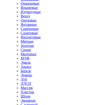
Оранжевые
Вишневые
Изумрудные
Венге
Ореховые
Янтарные
Сиреневые
Салатовые
Фиолетовые
Мятные
Золотые
Синие
Материал
МДФ
Эмаль
Акрил
Береза
Дерево
Дуб
ЛДСП
Массив
Пластик
Шпон
Экошпон
С патиной