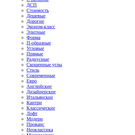
ДСП
Стоимость
Дешевые
Дорогие
Эконом-класс
Элитные
Форма
П-образные
Угловые
Прямые
Радиусные
Скошенные углы
Стиль
Современные
Евро
Английские
Дизайнерские
Итальянские
Кантри
Классические
Лофт
Модерн
Прованс
Неоклассика