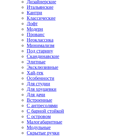
Дизайнерские
Итальянские
Кантри
Классические
Лофт
Модерн
Прованс
Неоклассика
Минимализм
Под старину
Скандинавские
Элитные
Эксклюзивные
Хай-тек
Особенности
Для студии
Для хрущевки
Для дачи
Встроенные
С антресолями
С барной стойкой
С островом
Малогабаритные
Модульные
Скрытые ручки