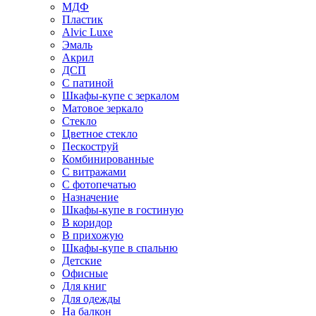
МДФ
Пластик
Alvic Luxe
Эмаль
Акрил
ДСП
С патиной
Шкафы-купе с зеркалом
Матовое зеркало
Стекло
Цветное стекло
Пескоструй
Комбинированные
С витражами
С фотопечатью
Назначение
Шкафы-купе в гостиную
В коридор
В прихожую
Шкафы-купе в спальню
Детские
Офисные
Для книг
Для одежды
На балкон