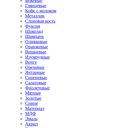
Бежевые
Глянцевые
Кофе с молоком
Металлик
Слоновая кость
Фуксия
Шоколад
Шампань
Оливковые
Оранжевые
Вишневые
Изумрудные
Венге
Ореховые
Янтарные
Сиреневые
Салатовые
Фиолетовые
Мятные
Золотые
Синие
Материал
МДФ
Эмаль
Акрил