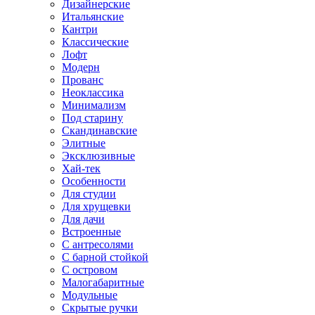
Дизайнерские
Итальянские
Кантри
Классические
Лофт
Модерн
Прованс
Неоклассика
Минимализм
Под старину
Скандинавские
Элитные
Эксклюзивные
Хай-тек
Особенности
Для студии
Для хрущевки
Для дачи
Встроенные
С антресолями
С барной стойкой
С островом
Малогабаритные
Модульные
Скрытые ручки