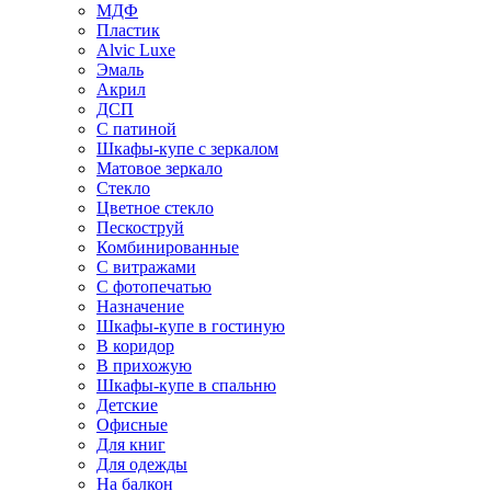
МДФ
Пластик
Alvic Luxe
Эмаль
Акрил
ДСП
С патиной
Шкафы-купе с зеркалом
Матовое зеркало
Стекло
Цветное стекло
Пескоструй
Комбинированные
С витражами
С фотопечатью
Назначение
Шкафы-купе в гостиную
В коридор
В прихожую
Шкафы-купе в спальню
Детские
Офисные
Для книг
Для одежды
На балкон