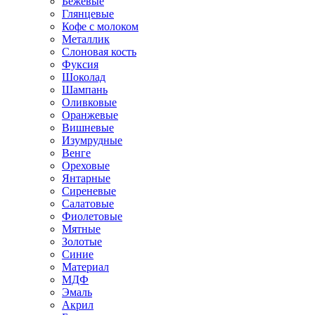
Бежевые
Глянцевые
Кофе с молоком
Металлик
Слоновая кость
Фуксия
Шоколад
Шампань
Оливковые
Оранжевые
Вишневые
Изумрудные
Венге
Ореховые
Янтарные
Сиреневые
Салатовые
Фиолетовые
Мятные
Золотые
Синие
Материал
МДФ
Эмаль
Акрил