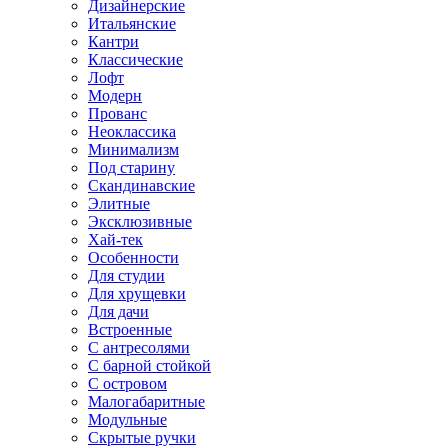
Дизайнерские
Итальянские
Кантри
Классические
Лофт
Модерн
Прованс
Неоклассика
Минимализм
Под старину
Скандинавские
Элитные
Эксклюзивные
Хай-тек
Особенности
Для студии
Для хрущевки
Для дачи
Встроенные
С антресолями
С барной стойкой
С островом
Малогабаритные
Модульные
Скрытые ручки