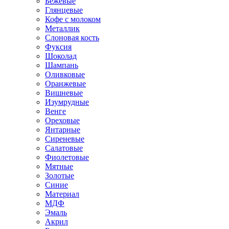
Бежевые
Глянцевые
Кофе с молоком
Металлик
Слоновая кость
Фуксия
Шоколад
Шампань
Оливковые
Оранжевые
Вишневые
Изумрудные
Венге
Ореховые
Янтарные
Сиреневые
Салатовые
Фиолетовые
Мятные
Золотые
Синие
Материал
МДФ
Эмаль
Акрил