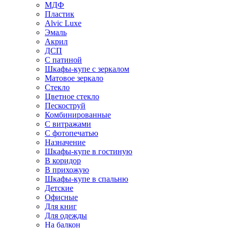
МДФ
Пластик
Alvic Luxe
Эмаль
Акрил
ДСП
С патиной
Шкафы-купе с зеркалом
Матовое зеркало
Стекло
Цветное стекло
Пескоструй
Комбинированные
С витражами
С фотопечатью
Назначение
Шкафы-купе в гостиную
В коридор
В прихожую
Шкафы-купе в спальню
Детские
Офисные
Для книг
Для одежды
На балкон